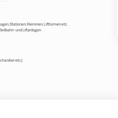
gen, Stationen, Klemmen, Lifttürmen etc.
eilbahn- und Liftanlagen
chaniker etc.)
teten der österreichischen Seilbahnen - Überzahlung