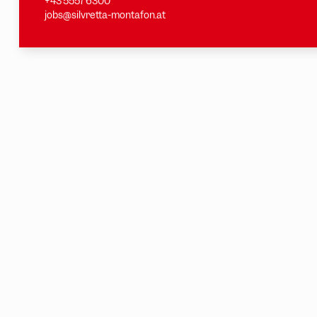
+43 5557 6300
jobs@silvretta-montafon.at
Kontakt & Gästeservice
Wie können wir dir helfen?