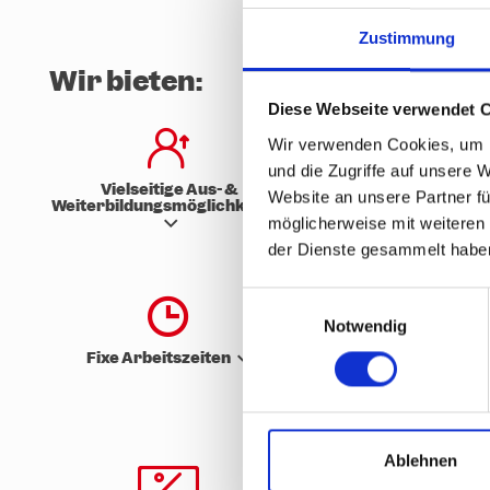
Zustimmung
Wir bieten:
Diese Webseite verwendet 
Wir verwenden Cookies, um I
und die Zugriffe auf unsere 
Vielseitige Aus- &
Tolles Team
Website an unsere Partner fü
Weiterbildungsmöglichkeiten
möglicherweise mit weiteren
der Dienste gesammelt habe
E
Notwendig
i
n
Fixe Arbeitszeiten
Gratis Mittages
w
i
l
l
Ablehnen
i