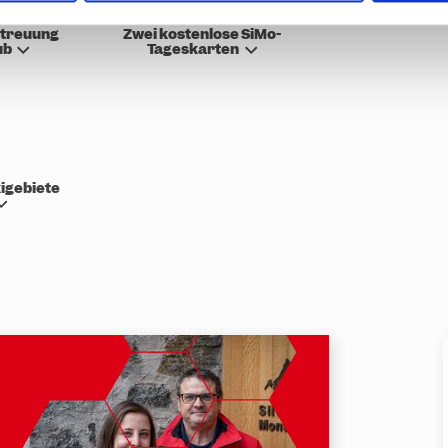
etreuung
Zwei kostenlose SiMo-
ub
Tageskarten
kigebiete