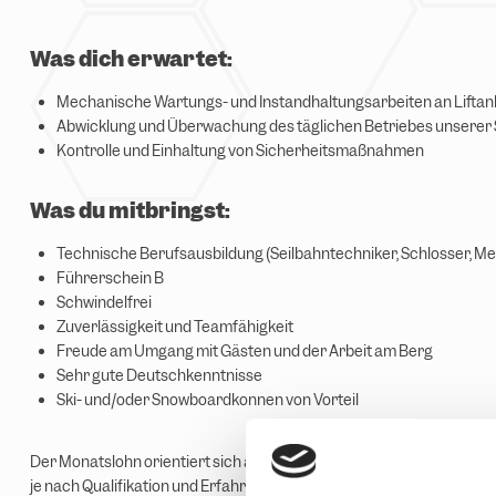
Was dich erwartet:
Mechanische Wartungs- und Instandhaltungsarbeiten an Liftanla
Abwicklung und Überwachung des täglichen Betriebes unserer S
Kontrolle und Einhaltung von Sicherheitsmaßnahmen
Was du mitbringst:
Technische Berufsausbildung (Seilbahntechniker, Schlosser, Me
Führerschein B
Schwindelfrei
Zuverlässigkeit und Teamfähigkeit
Freude am Umgang mit Gästen und der Arbeit am Berg
Sehr gute Deutschkenntnisse
Ski- und/oder Snowboardkönnen von Vorteil
Der Monatslohn orientiert sich am Kollektivvertrag für die Bediens
je nach Qualifikation und Erfahrung.