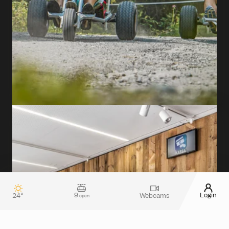
TO THE HOTEL
For unforgettable memories
Unique mountain
experiences
9
Login
24°
Webcams
open