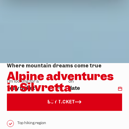
Where mountain dreams come true
Alpine adventures
I'm looking for a
on
in Silvretta
Category
date
1 day ticket
Montafon
BUY TICKET
Top hiking region