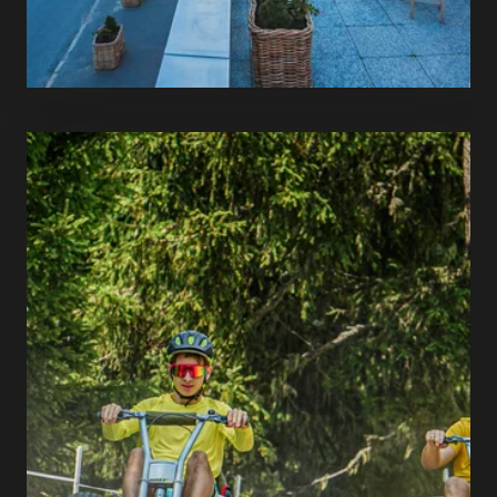
READ MORE
Feel-good oasis in Gaschurn
Sporthotel Silvretta
Montafon