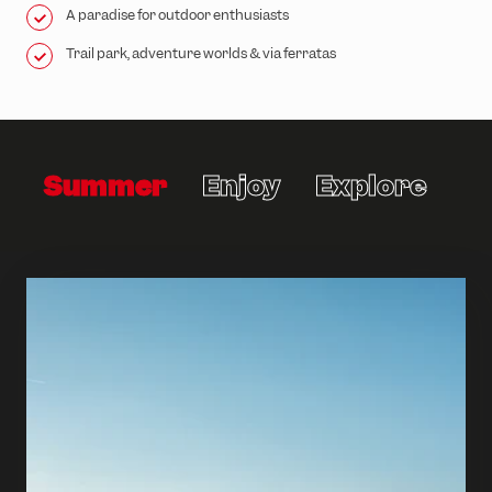
A paradise for outdoor enthusiasts
Trail park, adventure worlds & via ferratas
Summer
Enjoy
Explore