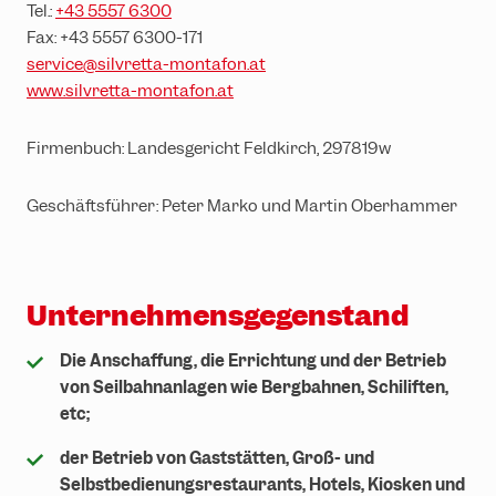
Erlebniswelten
Partnerhotels
Tel.:
+43 5557 6300
Fax: +43 5557 6300-171
Trailrunning
Gruppenevents & Veranstaltungen
service@silvretta-montafon.at
Ski & Snowboard
Karriere
www.silvretta-montafon.at
Rodeln
Firmenbuch: Landesgericht Feldkirch, 297819w
Winterwandern
Geschäftsführer: Peter Marko und Martin Oberhammer
Unternehmensgegenstand
Die Anschaffung, die Errichtung und der Betrieb
von Seilbahnanlagen wie Bergbahnen, Schiliften,
etc;
der Betrieb von Gaststätten, Groß- und
Selbstbedienungsrestaurants, Hotels, Kiosken und