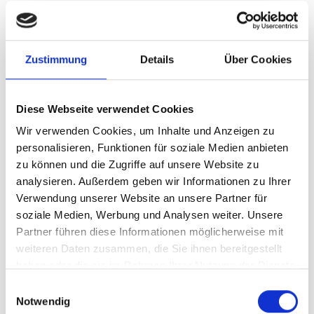
UID-Nr.: ATU64437700
Firmenbuch: LG Feldkirch FN316671v
Steuernummer: Feldkirch 98 116/0153
Bank: BTVAAT22 - AT 31 16310 00 131 224885
Zustimmung
Details
Über Cookies
Silvretta Montafon Skischule Schruns GmbH
Diese Webseite verwendet Cookies
Silvrettaplatz 1
Wir verwenden Cookies, um Inhalte und Anzeigen zu
6780 Schruns
personalisieren, Funktionen für soziale Medien anbieten
UID-Nr.: ATU64437719
zu können und die Zugriffe auf unsere Website zu
Firmenbuch: LG Feldkirch FN316670t
analysieren. Außerdem geben wir Informationen zu Ihrer
Steuernummer: Feldkirch 98 116/0195
Verwendung unserer Website an unsere Partner für
Bank: BTVAAT22 - AT 75 16310 00 131 224869
soziale Medien, Werbung und Analysen weiter. Unsere
Partner führen diese Informationen möglicherweise mit
Skischule Silvretta Montafon St. Gallenkirch
weiteren Daten zusammen, die Sie ihnen bereitgestellt
GmbH
haben oder die sie im Rahmen Ihrer Nutzung der Dienste
gesammelt haben.
6791 St. Gallenkirch, Valiserabahnstrasse 198
E
UID-Nr.: ATU68451855
Notwendig
i