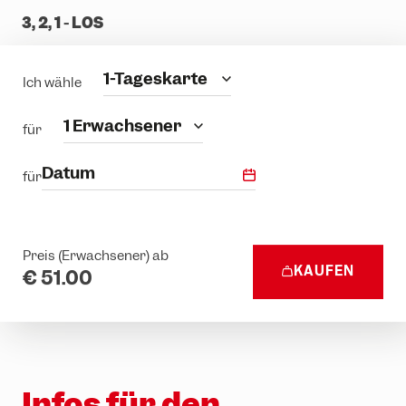
3, 2, 1 - LOS
Kategorie
1-Tageskarte
Ich wähle
Personen
1 Erwachsener
für
Datum
für
Preis (Erwachsener) ab
KAUFEN
€ 51.00
Infos für den