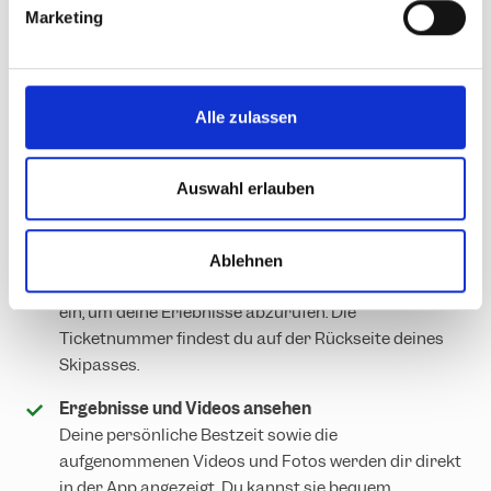
g
Marketing
Du möchtest deine persönlichen Bestzeiten, Videos und
u
Fotos vom Parallelslalom oder Speed Check ansehen?
n
Ganz einfach! Mit der Silvretta Montafon App hast du
g
jederzeit Zugriff auf deine sportlichen Highlights.
s
Alle zulassen
a
u
Silvretta Montafon App herunterladen
s
Auswahl erlauben
Lade dir die Silvretta Montafon App kostenlos auf
w
dein Smartphone.
a
Ticketnummer eingeben
Ablehnen
h
Gib die Ticketnummer deines Skipasses in der App
l
ein, um deine Erlebnisse abzurufen. Die
Ticketnummer findest du auf der Rückseite deines
Skipasses.
Ergebnisse und Videos ansehen
Deine persönliche Bestzeit sowie die
aufgenommenen Videos und Fotos werden dir direkt
in der App angezeigt. Du kannst sie bequem