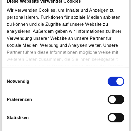
Diese Webseite verwendet Cookies
Wir verwenden Cookies, um Inhalte und Anzeigen zu
Auch die kleinen Skifahrer kommen in der Race Area
personalisieren, Funktionen für soziale Medien anbieten
nicht zu kurz! Im Kids Race können Kinder auf einer
zu können und die Zugriffe auf unsere Website zu
speziell angelegten Strecke erste Rennerfahrungen
analysieren. Außerdem geben wir Informationen zu Ihrer
sammeln. Spielerisch und mit viel Spaß lernen sie, wie
Verwendung unserer Website an unsere Partner für
man durch die Tore fährt. Die sichere und
soziale Medien, Werbung und Analysen weiter. Unsere
kinderfreundliche Umgebung sorgt dafür, dass auch die
Partner führen diese Informationen möglicherweise mit
Kleinsten ein unvergessliches Erlebnis auf der
weiteren Daten zusammen, die Sie ihnen bereitgestellt
Rennstrecke haben. Hier werden zukünftige Skistars
haben oder die sie im Rahmen Ihrer Nutzung der Dienste
geboren!
gesammelt haben.
E
Notwendig
i
n
Digitale Beweise
w
Präferenzen
So kommst du an deine
i
l
Ergebnisse, Videos und
l
Statistiken
Fotos
i