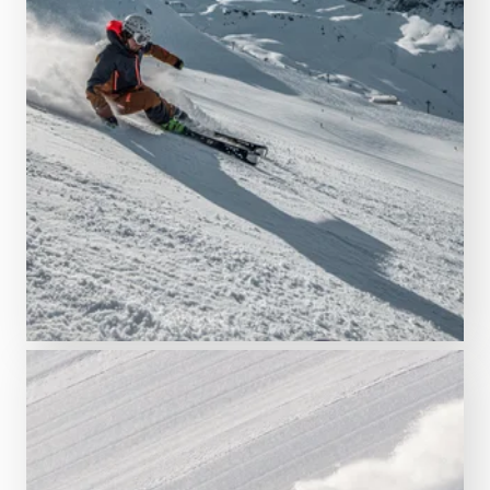
ZUR ÜBERSICHT
Schneespaß & Hüttencharme
Wintertickets
Starte direkt auf die Piste und nutze das gesamte
Skigebiet der Silvretta Montafon. Dein Ticket bringt