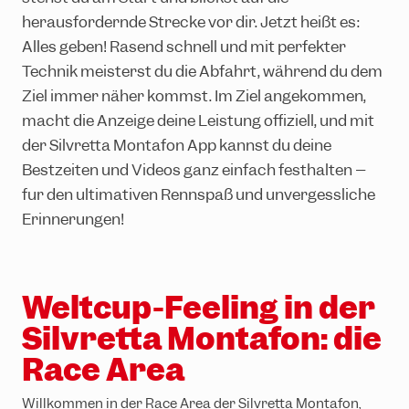
Ländle Card
Top-Wanderungen
Interaktive Bikekarte
Top-Klettersteige
INTERSPORT Verleih
SiMo Gagla Club
herausfordernde Strecke vor dir. Jetzt heißt es:
Parktickets
Familienwanderungen
Trailpark Hochjoch
Klettergarten Wormser Hütte
Skischulen
Bahnen & Lifte
Alles geben! Rasend schnell und mit perfekter
Technik meisterst du die Abfahrt, während du dem
Klettersteige in der Umgebung
Sportlichstes Skigebiet
Auszeichnungen
Ziel immer näher kommst. Im Ziel angekommen,
Freeride
Notfallinformationen
macht die Anzeige deine Leistung offiziell, und mit
Race Area
der Silvretta Montafon App kannst du deine
Bestzeiten und Videos ganz einfach festhalten –
Snowpark Montafon
für den ultimativen Rennspaß und unvergessliche
Cross Strecken
Erinnerungen!
Montafon Totale Ski
Skifahren mit Kindern
Weltcup-Feeling in der
Epic Pass
Silvretta Montafon: die
Kids on Ski
Race Area
Jugendskirennen
Willkommen in der Race Area der Silvretta Montafon,