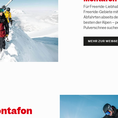
Für Freeride-Liebhab
Freeride-
Gebiete mi
Abfahrten abseits de
besten der Alpen – pe
Pulverschnee suche
MEHR ZUR WEISSEN
ntafon