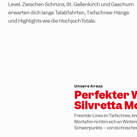
Level. Zwischen Schruns, St. Gallenkirch und Gaschurn
erwarten dich lange Talabfahrten, Tiefschnee-Hänge
und Highlights wie die
HochjochTotale
.
Unsere Areas
Perfekter 
Silvretta 
Freeride-Lines im Tiefschnee, kr
Montafon richten sich an Winter
Schwerpunkte – von technischen 