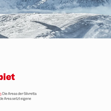
biet
n
: Die Areas der Silvretta
de Area setzt eigene