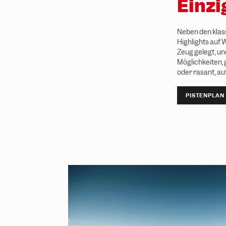
Einzi
w
a
h
Neben den klass
l
Highlights auf 
Zeug gelegt, un
Möglichkeiten,
oder rasant, au
PISTENPLAN