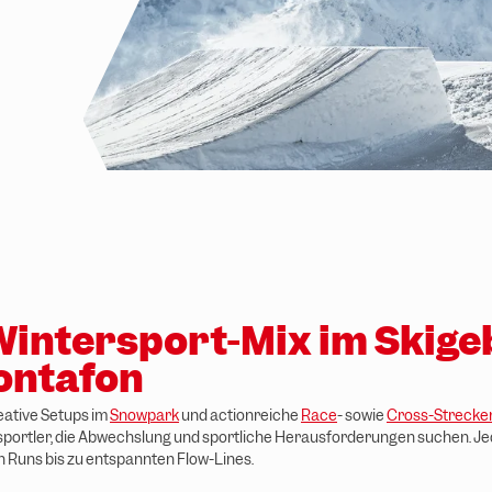
Wintersport-Mix im Skige
Montafon
eative Setups im
Snowpark
und actionreiche
Race
- sowie
Cross-Strecke
sportler, die Abwechslung und sportliche Herausforderungen suchen. Je
Runs bis zu entspannten Flow-Lines.