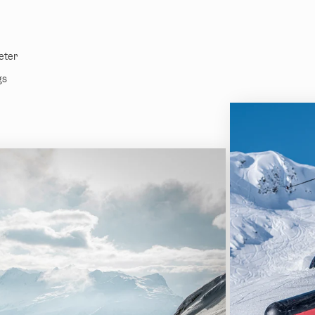
eter
gs