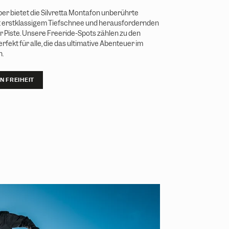
er bietet die Silvretta Montafon unberührte
t erstklassigem Tiefschnee und herausfordernden
r Piste. Unsere Freeride-Spots zählen zu den
rfekt für alle, die das ultimative Abenteuer im
n.
 FREIHEIT