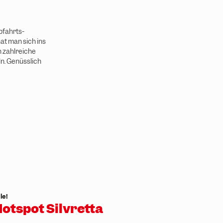
bfahrts-
hat man sich ins
n zahlreiche
n. Genüsslich
le!
otspot Silvretta