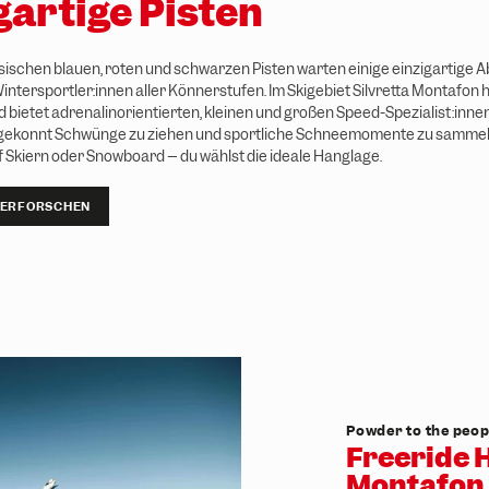
gartige Pisten
ischen blauen, roten und schwarzen Pisten warten einige einzigartige A
Wintersportler:innen aller Könnerstufen. Im Skigebiet Silvretta Montafon 
d bietet adrenalinorientierten, kleinen und großen Speed-Spezialist:inne
 gekonnt Schwünge zu ziehen und sportliche Schneemomente zu sammel
f Skiern oder Snowboard – du wählst die ideale Hanglage.
 ERFORSCHEN
Powder to the peop
Freeride H
Montafon