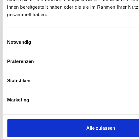
Montafon
08.09.2025
date
ihnen bereitgestellt haben oder die sie im Rahmen Ihrer Nut
gesammelt haben.
Sommer-Aktivitäten
category
Auszeit zwischen Bergen, Natur und Aktion
E
Notwendig
i
WEITERLESEN
n
w
Präferenzen
i
NEWS
l
l
Statistiken
i
g
Marketing
u
n
g
s
Alle zulassen
a