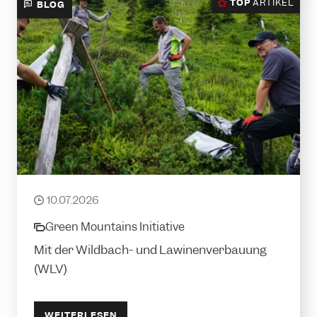
TOP
ARTIKEL
BLOG
Gemeinsam für den Schutzwald
10.07.2026
date
Green Mountains Initiative
category
Mit der Wildbach- und Lawinenverbauung
(WLV)
WEITERLESEN