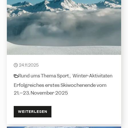
Perfekter Start in den Winter
24.11.2025
date
Rund ums Thema Sport ,
Winter-Aktivitäten
category
Erfolgreiches erstes Skiwochenende vom
21.–23. November 2025
WEITERLESEN