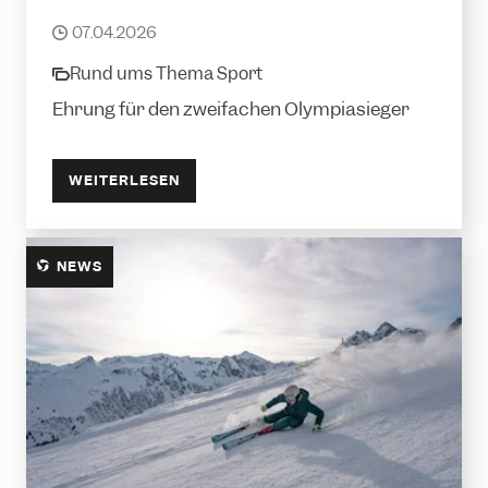
Alessandro Hämmerle erhält zweite
Gondel an der Valisera Bahn
07.04.2026
date
Rund ums Thema Sport
category
Ehrung für den zweifachen Olympiasieger
WEITERLESEN
NEWS