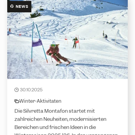
NEWS
Frischer Wind für den Winter 2025/26
30.10.2025
date
Winter-Aktivitäten
category
Die Silvretta Montafon startet mit
zahlreichen Neuheiten, modernisierten
Bereichen und frischen Ideen in die