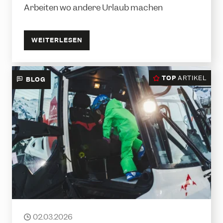
Arbeiten wo andere Urlaub machen
WEITERLESEN
TOP
ARTIKEL
BLOG
Pistenbully fahren in der Silvretta
Montafon
02.03.2026
date