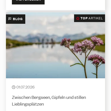
TOP
ARTIKEL
BLOG
Seetal: Ein Ort, an dem die Zeit etwas
langsamer vergeht
01.07.2026
date
Zwischen Bergseen, Gipfeln und stillen
Lieblingsplätzen