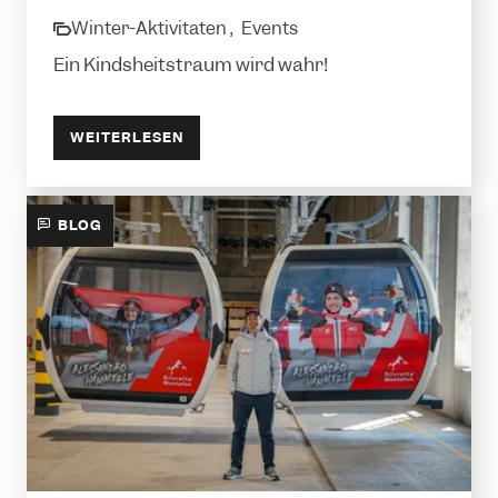
Winter-Aktivitäten ,
Events
category
Ein Kindsheitstraum wird wahr!
WEITERLESEN
BLOG