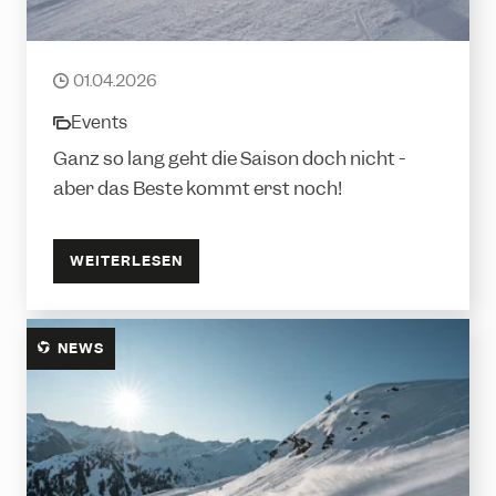
APRIL APRIL
01.04.2026
date
Events
category
Ganz so lang geht die Saison doch nicht -
aber das Beste kommt erst noch!
WEITERLESEN
NEWS