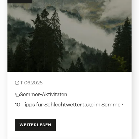
Die besten Aktivitäten bei Regen
11.06.2025
date
Sommer-Aktivitäten
category
10 Tipps für Schlechtwettertage im Sommer
WEITERLESEN