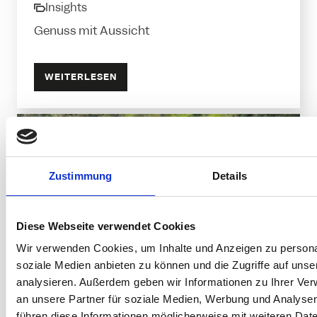
Insights
category
Genuss mit Aussicht
WEITERLESEN
BLOG
Zustimmung
Details
Diese Webseite verwendet Cookies
Wir verwenden Cookies, um Inhalte und Anzeigen zu personal
soziale Medien anbieten zu können und die Zugriffe auf uns
analysieren. Außerdem geben wir Informationen zu Ihrer Ve
an unsere Partner für soziale Medien, Werbung und Analysen
Familien-Abenteuer in der Silvretta
führen diese Informationen möglicherweise mit weiteren Da