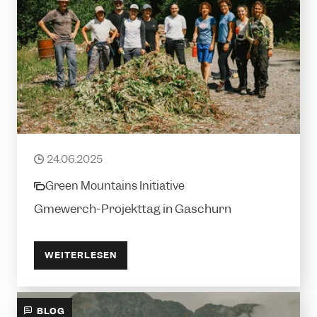
Im Einsatz gegen das Drüsige
Springkraut
24.06.2025
date
Green Mountains Initiative
category
Gmewerch-Projekttag in Gaschurn
WEITERLESEN
BLOG