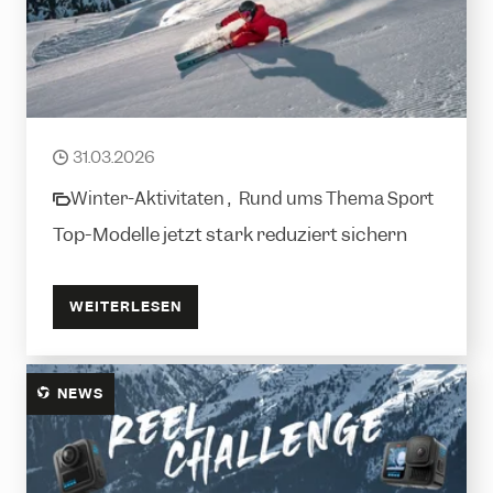
Testski-Abverkauf
31.03.2026
date
Winter-Aktivitäten ,
Rund ums Thema Sport
category
Top-Modelle jetzt stark reduziert sichern
WEITERLESEN
NEWS