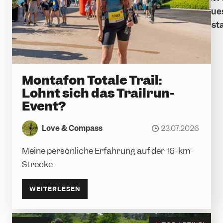
Silvretta Montafon Magazin erfährst du das Neue
und Skiregion. Spannende Geschichten, Veransta
wichtigsten Infos erwarten dich in den Beiträge
nach Kategorien filtern und fesselnde Ar
Montafon Totale Trail:
Lohnt sich das Trailrun-
Event?
Love & Compass
23.07.2026
date
Meine persönliche Erfahrung auf der 16-km-
ÜBERSICHT
BLOG
NEWS
AUTORE
Strecke
WEITERLESEN