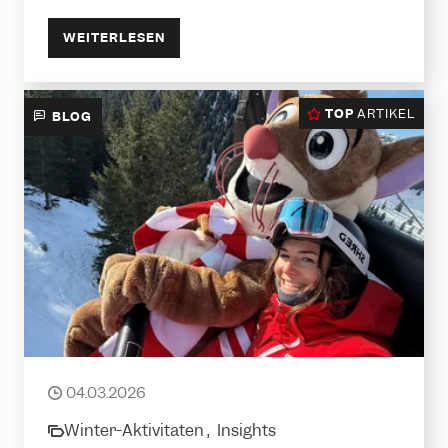
WEITERLESEN
TOP
ARTIKEL
BLOG
Mein Alltag als Snowboard­lehrerin
04.03.2026
date
Winter-Aktivitäten ,
Insights
category