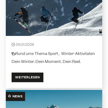
Reel Challenge
05.01.2026
date
Rund ums Thema Sport ,
Winter-Aktivitäten
category
Dein Winter. Dein Moment. Dein Reel.
WEITERLESEN
NEWS