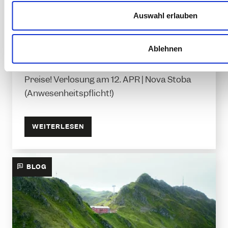
u
s
Großes Winter-Gewinnspiel
Auswahl erlauben
w
07.09.2025
date
a
Aktuelles
Ablehnen
category
h
l
Gewinne € 10.000,- und weitere mega
Preise! Verlosung am 12. APR | Nova Stoba
(Anwesenheitspflicht!)
WEITERLESEN
BLOG