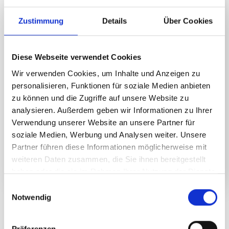
Zustimmung
Details
Über Cookies
Diese Webseite verwendet Cookies
Montafon Totale Trail 2024
Wir verwenden Cookies, um Inhalte und Anzeigen zu
personalisieren, Funktionen für soziale Medien anbieten
Thomas Herdieckerhoff
05.08.2024
date
zu können und die Zugriffe auf unsere Website zu
analysieren. Außerdem geben wir Informationen zu Ihrer
Sommer-Aktivitäten
category
Verwendung unserer Website an unsere Partner für
Hart, herausfordernd und unglaublich schön!
soziale Medien, Werbung und Analysen weiter. Unsere
Partner führen diese Informationen möglicherweise mit
weiteren Daten zusammen, die Sie ihnen bereitgestellt
WEITERLESEN
haben oder die sie im Rahmen Ihrer Nutzung der Dienste
gesammelt haben.
E
Notwendig
i
n
w
Präferenzen