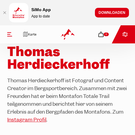
Table Of Content
Thomas Herdieckerhoff
Wie können wir dir helfen?
Bleib auf dem Laufenden
zum Inhalt springen
Inhaltsübersicht
zur Navigation springen
SiMo App
DOWNLOADEN
App to date
Magazin
Autoren
Thomas Herdieckerhoff
Karte
0
Autor
Thomas
Herdieckerhoff
Thomas Herdieckerhoff ist Fotograf und Content
Creator im Bergsportbereich. Zusammen mit zwei
Tickets
Aktivitäten
Events & Erlebnisse
Kulinarik
Info & Service
Freunden hat er beim Montafon Totale Trail
Sommer
Wandern
Alle Events
Berghütten
Geöffnete Anlagen
teilgenommen und berichtet hier von seinem
Erlebnis auf den Bergpfaden des Montafons. Zum
Winter
Biken
Alle Bergerlebnisse
Kulinarik im Tal
Öffnungszeiten
Instagram Profil
.
Klettern
Après-Ski
Über uns