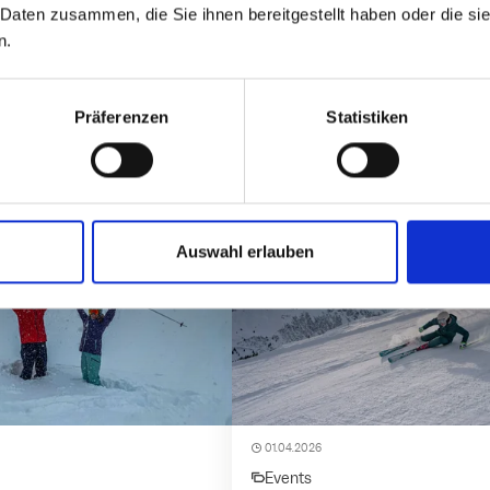
 Daten zusammen, die Sie ihnen bereitgestellt haben oder die s
n.
Präferenzen
Statistiken
ren!
NEWS
Auswahl erlauben
m Wochenendbetrieb!
APRIL APRIL
01.04.2026
date
Events
category