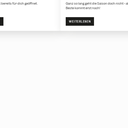
bereits für dich geöffnet.
Ganz so lang geht die Saison doch nicht - 
Beste kommt erst noch!
N
WEITERLESEN