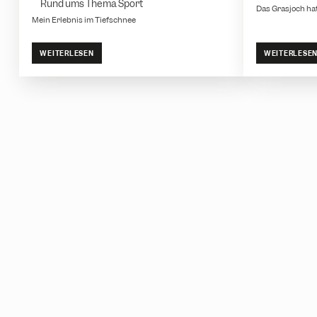
Rund ums Thema Sport
Das Grasjoch hat 
w
Mein Erlebnis im Tiefschnee
a
h
WEITERLESEN
WEITERLESE
l