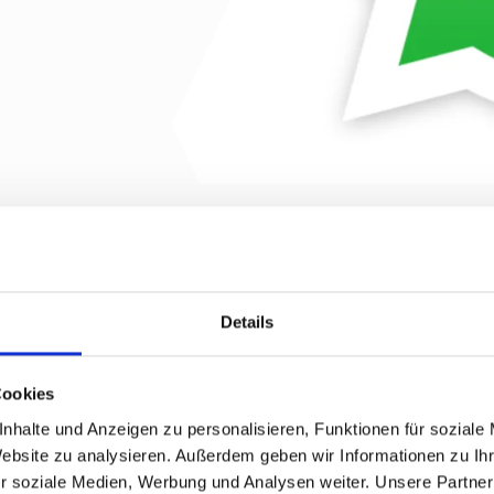
Details
dem neusten Stand und verpasse mit unserem WhatsApp Kanal keine Eve
hr.
Cookies
 Link klicken, abonnieren und informieren. Auf geht's!
nhalte und Anzeigen zu personalisieren, Funktionen für soziale
Website zu analysieren. Außerdem geben wir Informationen zu I
EREN!
r soziale Medien, Werbung und Analysen weiter. Unsere Partner