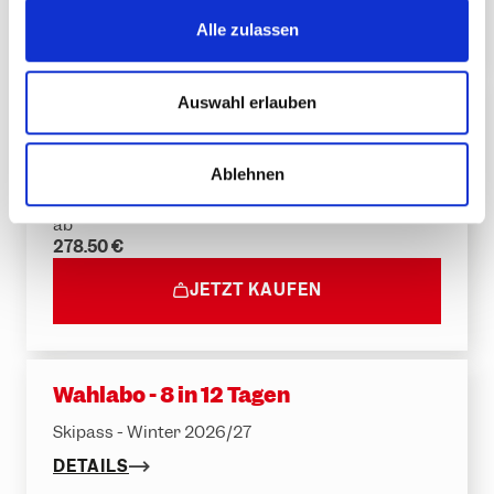
JETZT KAUFEN
s
Alle zulassen
a
u
s
Auswahl erlauben
Wahlabo - 5 in 6 Tagen
w
Skipass - Winter 2026/27
a
Ablehnen
h
DETAILS
l
ab
278.50 €
JETZT KAUFEN
Wahlabo - 8 in 12 Tagen
Skipass - Winter 2026/27
DETAILS