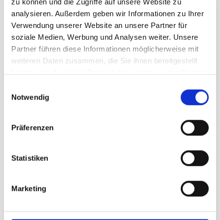
zu können und die Zugriffe auf unsere Website zu
analysieren. Außerdem geben wir Informationen zu Ihrer
E-Parkticket
Verwendung unserer Website an unsere Partner für
inklusive Strom
soziale Medien, Werbung und Analysen weiter. Unsere
Partner führen diese Informationen möglicherweise mit
DETAILS
weiteren Daten zusammen, die Sie ihnen bereitgestellt
Preis
haben oder die sie im Rahmen Ihrer Nutzung der Dienste
28.00 €
gesammelt haben.
E
Notwendig
JETZT KAUFEN
i
n
w
Präferenzen
i
Mehrtageskarte Winter 3-14 Tage
l
l
Statistiken
Skipass - Winter 2026/27
i
DETAILS
g
Marketing
u
ab
169.50 €
n
g