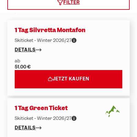
Erlebniswelten
Partnerhotels
FILTER
Trailrunning
Gruppenevents & Veranstaltungen
Ski & Snowboard
Karriere
1 Tag Silvretta Montafon
Rodeln
Skiticket - Winter 2026/27
Winterwandern
DETAILS
ab
51.00 €
JETZT KAUFEN
1 Tag Green Ticket
Skiticket - Winter 2026/27
DETAILS