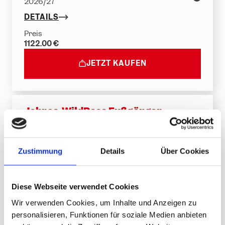
2026/27
DETAILS
Preis
1122.00 €
JETZT KAUFEN
Jahres-WildPass Fußgänger
Jahreskarte Fußgänger - Sommer 2026 +
Winter 2026/27
DETAILS
Zustimmung
Details
Über Cookies
Preis
440.00 €
Diese Webseite verwendet Cookies
JETZT KAUFEN
Wir verwenden Cookies, um Inhalte und Anzeigen zu
personalisieren, Funktionen für soziale Medien anbieten