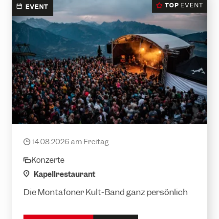
TOP
EVENT
EVENT
Krauthobel LIVE
14.08.2026 am Freitag
date
Konzerte
category
location
Kapellrestaurant
Die Montafoner Kult-Band ganz persönlich