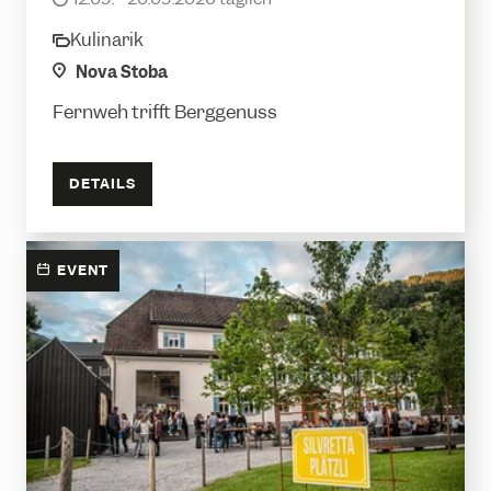
Kulinarik
category
location
Nova Stoba
Fernweh trifft Berggenuss
DETAILS
EVENT