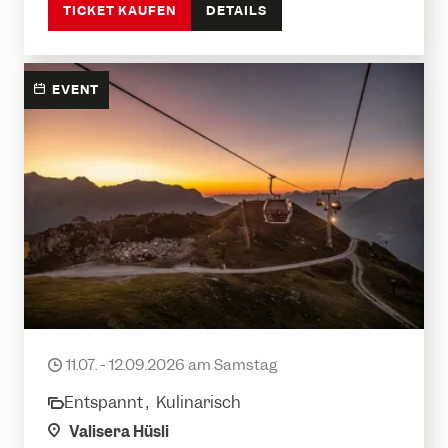
TICKET KAUFEN
DETAILS
EVENT
Hüttenabend Valisera
11.07. - 12.09.2026 am Samstag
date
Entspannt ,
Kulinarisch
category
location
Valisera Hüsli