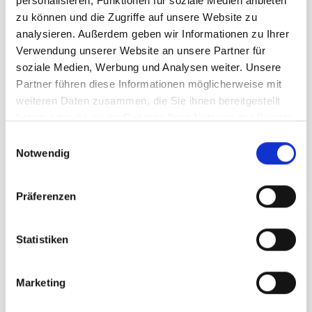
personalisieren, Funktionen für soziale Medien anbieten
zu können und die Zugriffe auf unsere Website zu
Bryan Adams Tribute Konzert
analysieren. Außerdem geben wir Informationen zu Ihrer
21.08.2026 am Freitag
date
Verwendung unserer Website an unsere Partner für
soziale Medien, Werbung und Analysen weiter. Unsere
Konzerte
category
Partner führen diese Informationen möglicherweise mit
location
Kapellrestaurant
weiteren Daten zusammen, die Sie ihnen bereitgestellt
haben oder die sie im Rahmen Ihrer Nutzung der Dienste
Die größten Hits live erleben
gesammelt haben.
E
Notwendig
i
TICKET KAUFEN
DETAILS
n
w
Präferenzen
i
EVENT
l
l
Statistiken
i
g
Marketing
u
n