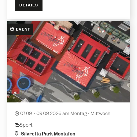
DETAILS
EVENT
Freestyle Akrobatik Sommercamp
07.09. - 09.09.2026 am Montag - Mittwoch
date
Sport
category
location
Silvretta Park Montafon