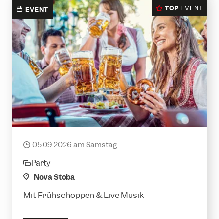
TOP
EVENT
EVENT
Oktoberfest
05.09.2026 am Samstag
date
Party
category
location
Nova Stoba
Mit Frühschoppen & Live Musik