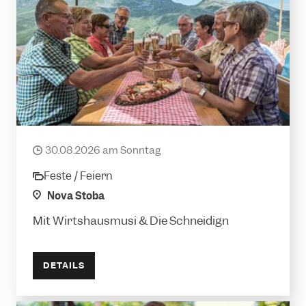
Frühschoppen
30.08.2026 am Sonntag
date
Feste / Feiern
category
location
Nova Stoba
Mit Wirtshausmusi & Die Schneidign
DETAILS