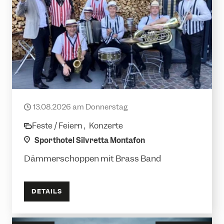
Royal Jet
13.08.2026 am Donnerstag
date
Feste / Feiern ,
Konzerte
category
location
Sporthotel Silvretta Montafon
Dämmerschoppen mit Brass Band
DETAILS