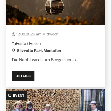
DETAILS
Lange Nacht der Seilbahn mit partieller
Sonnenfinsternis
12.08.2026 am Mittwoch
date
Feste / Feiern
category
location
Silvretta Park Montafon
Die Nacht wird zum Bergerlebnis
DETAILS
EVENT