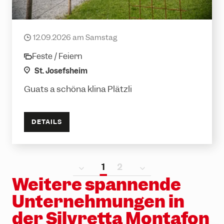
Plätzlifäscht
12.09.2026 am Samstag
date
Feste / Feiern
category
location
St. Josefsheim
Guats a schöna klina Plätzli
DETAILS
1
2
Weitere spannende
Unternehmungen in
der Silvretta Montafon