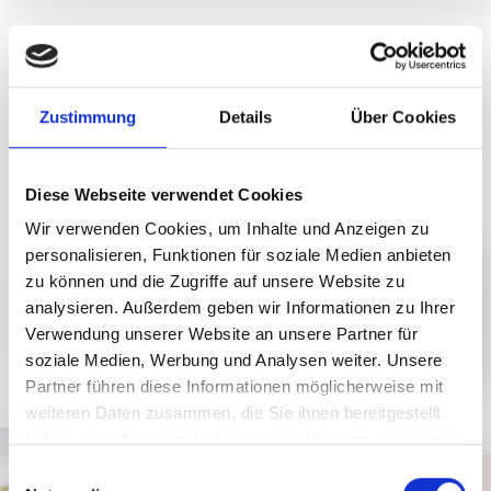
Früher am Stammtisch im Wirtshaus, heute auf dem
Hochjoch: Wir lassen ein altbewährtes Konzertformat
wieder neu aufleben! Das Kapellrestaurant lädt zum
Zustimmung
Details
Über Cookies
zünftigen „Hock“ mit volksmusikalischer Begleitung ein.
Diese Webseite verwendet Cookies
Wir verwenden Cookies, um Inhalte und Anzeigen zu
personalisieren, Funktionen für soziale Medien anbieten
zu können und die Zugriffe auf unsere Website zu
Anreise mit den öffentlichen
analysieren. Außerdem geben wir Informationen zu Ihrer
Verkehrsmitteln
Verwendung unserer Website an unsere Partner für
soziale Medien, Werbung und Analysen weiter. Unsere
Partner führen diese Informationen möglicherweise mit
weiteren Daten zusammen, die Sie ihnen bereitgestellt
haben oder die sie im Rahmen Ihrer Nutzung der Dienste
gesammelt haben.
E