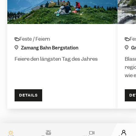
Sonnwendfeier
Frühs
Feste / Feiern
Fe
category
cate
location
Zamang Bahn Bergstation
loca
Gr
Feiere den längsten Tag des Jahres
Blas
regi
wie e
DETAILS
DE