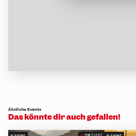
n
g
s
a
u
s
w
a
h
l
Ähnliche Events
Das könnte dir auch gefallen!
TOP
EVENT
EVENT
EVENT