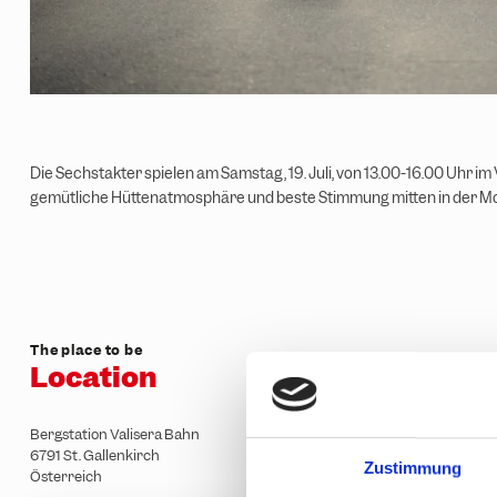
Die Sechstakter spielen am Samstag, 19. Juli, von 13.00-16.00 Uhr im V
gemütliche Hüttenatmosphäre und beste Stimmung mitten in der M
The place to be
Location
Bergstation Valisera Bahn
6791 St. Gallenkirch
Zustimmung
Österreich