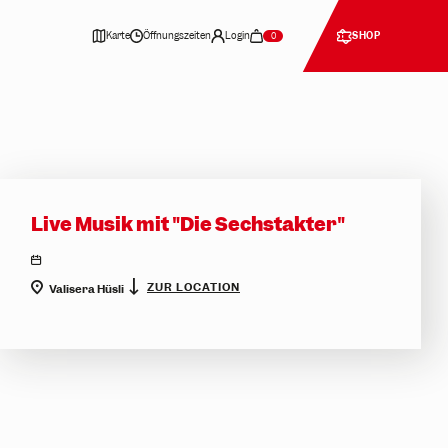
Karte
Öffnungszeiten
Login
SHOP
0
Live Musik mit "Die Sechstakter"
location
ZUR LOCATION
Valisera Hüsli