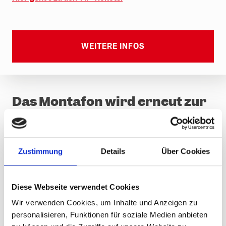
WEITERE INFOS
Das Montafon wird erneut zur
internationalen Bühne des
Wintersports.
Zustimmung
Details
Über Cookies
Auf der anspruchsvollen Strecke am Grasjoch im
Skigebiet Silvretta Montafon trifft Weltklasse auf
Wildheit: Beim
Snowboard Cross Weltcup
liefern sich
Diese Webseite verwendet Cookies
die besten Snowboarderinnen und Snowboarder
packende Kopf-an-Kopf-Rennen – rasant, spektakulär
Wir verwenden Cookies, um Inhalte und Anzeigen zu
und bis zur Ziellinie spannend. Erlebe hautnah, wie sich
personalisieren, Funktionen für soziale Medien anbieten
die Athletinnen und Athleten über Wellen, Sprünge und