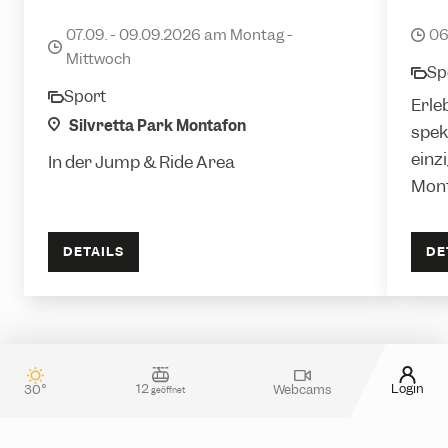
Freestyle Akrobatik Sommercamp
FIS Sn
WM 2
07.09. - 09.09.2026 am Montag -
06
date
date
Mittwoch
Sp
cate
Sport
category
Erle
location
Silvretta Park Montafon
spek
einz
In der Jump & Ride Area
Mont
DETAILS
DE
12
Login
30°
Webcams
geöffnet
Kontakt & Gästeservice