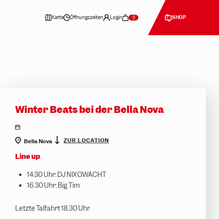
Karte
Öffnungszeiten
Login
SHOP
0
Winter Beats bei der Bella Nova
location
ZUR LOCATION
Bella Nova
Line up
14.30 Uhr: DJ NIXOWACHT
16.30 Uhr: Big Tim
Letzte Talfahrt 18.30 Uhr