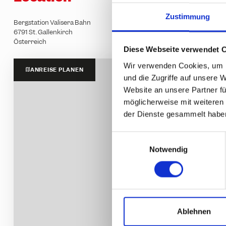
Zustimmung
Bergstation Valisera Bahn
6791 St. Gallenkirch
Österreich
Diese Webseite verwendet 
Wir verwenden Cookies, um I
ANREISE PLANEN
und die Zugriffe auf unsere 
Website an unsere Partner fü
möglicherweise mit weiteren
der Dienste gesammelt habe
E
Notwendig
i
n
w
i
l
l
Ablehnen
i