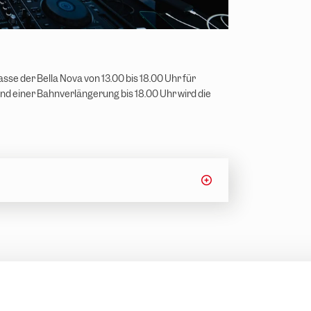
asse der Bella Nova von 13.00 bis 18.00 Uhr für
nd einer Bahnverlängerung bis 18.00 Uhr wird die