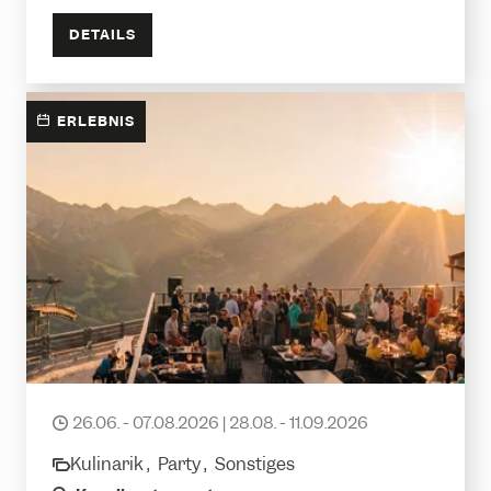
DETAILS
ERLEBNIS
Sundowner
26.06. - 07.08.2026 | 28.08. - 11.09.2026
date
Kulinarik ,
Party ,
Sonstiges
category