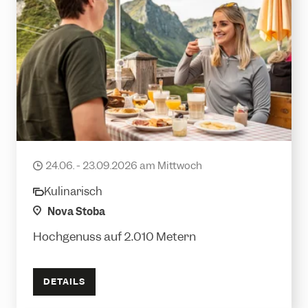
Bergfrühstück
24.06. - 23.09.2026 am Mittwoch
date
Kulinarisch
category
location
Nova Stoba
Hochgenuss auf 2.010 Metern
DETAILS