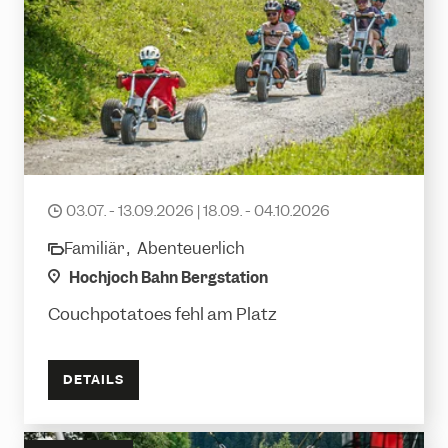
Mountaincarts
03.07. - 13.09.2026 | 18.09. - 04.10.2026
date
Familiär ,
Abenteuerlich
category
location
Hochjoch Bahn Bergstation
Couchpotatoes fehl am Platz
DETAILS