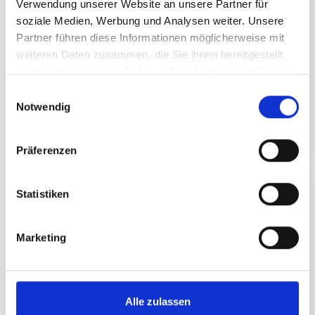
Verwendung unserer Website an unsere Partner für
12.07. - 12.09.2026 am Samstag
date
soziale Medien, Werbung und Analysen weiter. Unsere
Entspannt ,
Kulinarisch
Partner führen diese Informationen möglicherweise mit
category
weiteren Daten zusammen, die Sie ihnen bereitgestellt
location
Valisera Hüsli
haben oder die sie im Rahmen Ihrer Nutzung der Dienste
Stimmungsvolles Bergpanorama
gesammelt haben.
E
Notwendig
i
n
DETAILS
w
Präferenzen
i
l
ERLEBNIS
l
Statistiken
i
g
Marketing
u
n
g
s
Alle zulassen
a