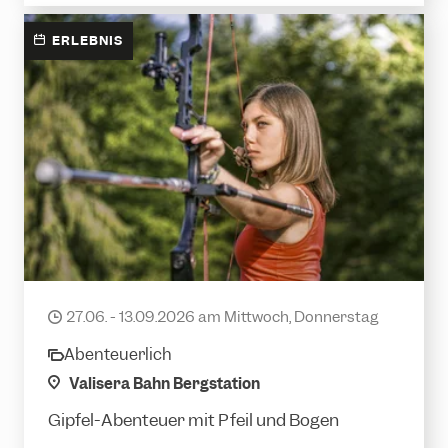
ERLEBNIS
Einführung ins Bogenschießen
27.06. - 13.09.2026 am Mittwoch, Donnerstag
date
Abenteuerlich
category
location
Valisera Bahn Bergstation
Gipfel-Abenteuer mit Pfeil und Bogen