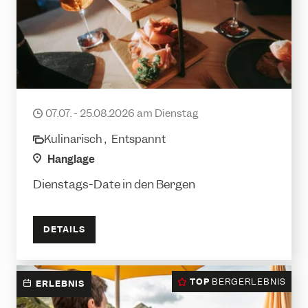
Hanglage Breakfast Club Kapell
07.07. - 25.08.2026 am Dienstag
date
Kulinarisch ,
Entspannt
category
location
Hanglage
Dienstags-Date in den Bergen
DETAILS
TOP
BERGERLEBNIS
ERLEBNIS