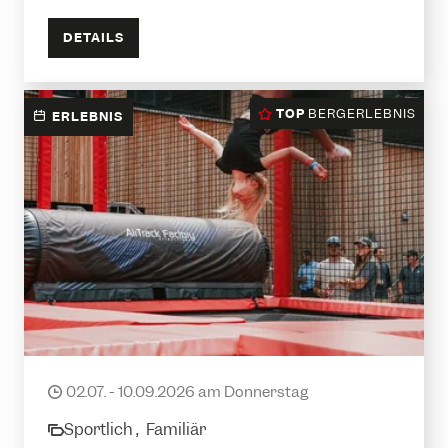
DETAILS
TOP
BERGERLEBNIS
ERLEBNIS
Silvretta Jump Session
02.07. - 10.09.2026 am Donnerstag
date
Sportlich ,
Familiär
category