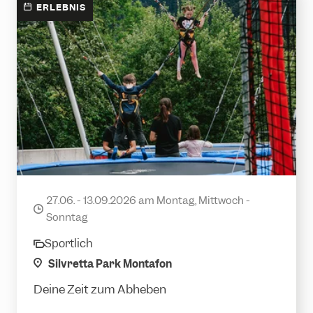
ERLEBNIS
Ready to Jump?
27.06. - 13.09.2026 am Montag, Mittwoch -
date
Sonntag
Sportlich
category
location
Silvretta Park Montafon
Deine Zeit zum Abheben