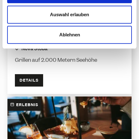
u
s
Auswahl erlauben
Alpen Grillerei
w
05.07. - 30.08.2026 am Sonntag
date
a
Ablehnen
h
Entspannt ,
Kulinarisch
category
l
location
Nova Stoba
Grillen auf 2.000 Metern Seehöhe
DETAILS
ERLEBNIS