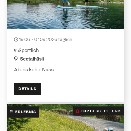
Stand-Up-Paddling
19.06. - 07.09.2026 täglich
date
Sportlich
category
location
Seetalhüsli
Ab ins kühle Nass
DETAILS
TOP
BERGERLEBNIS
ERLEBNIS