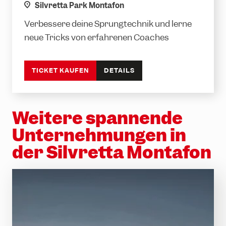
location
Silvretta Park Montafon
Verbessere deine Sprungtechnik und lerne
neue Tricks von erfahrenen Coaches
TICKET KAUFEN
DETAILS
Weitere spannende
Unternehmungen in
der Silvretta Montafon