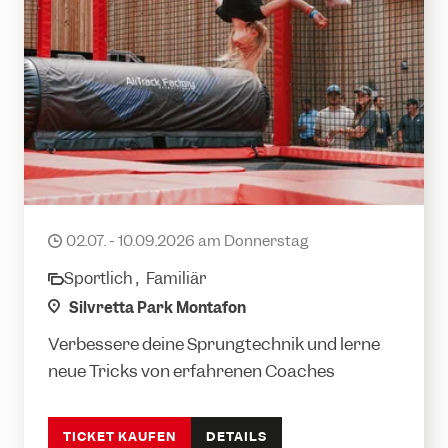
Silvretta Jump Session
02.07. - 10.09.2026 am Donnerstag
date
Sportlich ,
Familiär
category
location
Silvretta Park Montafon
Verbessere deine Sprungtechnik und lerne
neue Tricks von erfahrenen Coaches
TICKET KAUFEN
DETAILS