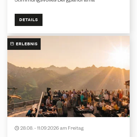
DETAILS
ERLEBNIS
Sundowner
28.08. - 11.09.2026 am Freitag
date