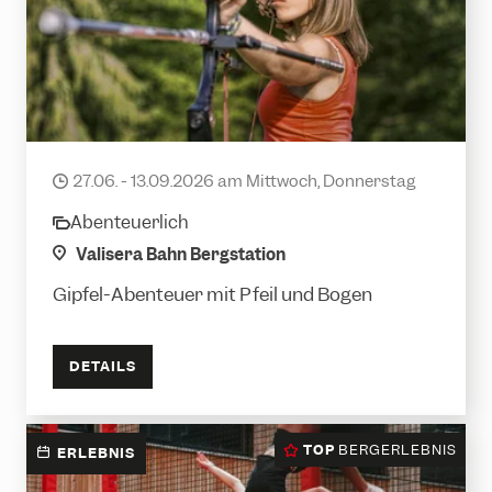
Einführung ins Bogenschießen
27.06. - 13.09.2026 am Mittwoch, Donnerstag
date
Abenteuerlich
category
location
Valisera Bahn Bergstation
Gipfel-Abenteuer mit Pfeil und Bogen
DETAILS
TOP
BERGERLEBNIS
ERLEBNIS