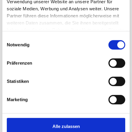
Verwendung unserer Website an unsere Partner für
07.07. - 25.08.2026 am Dienstag
date
soziale Medien, Werbung und Analysen weiter. Unsere
Kulinarisch ,
Entspannt
Partner führen diese Informationen möglicherweise mit
category
weiteren Daten zusammen, die Sie ihnen bereitgestellt
location
Hanglage
haben oder die sie im Rahmen Ihrer Nutzung der Dienste
Dienstags-Date in den Bergen
gesammelt haben.
E
Notwendig
i
n
DETAILS
w
Präferenzen
i
l
TOP
BERGERLEBNIS
ERLEBNIS
l
Statistiken
i
g
Marketing
u
n
g
s
Alle zulassen
a