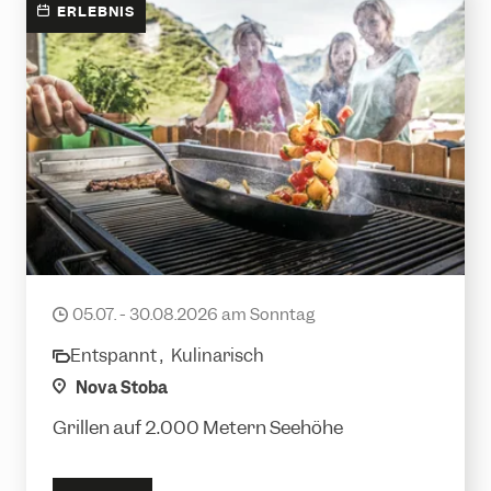
ERLEBNIS
Alpen Grillerei
05.07. - 30.08.2026 am Sonntag
date
Entspannt ,
Kulinarisch
category
location
Nova Stoba
Grillen auf 2.000 Metern Seehöhe