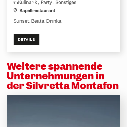
Kulinarik ,
Party ,
Sonstiges
category
location
Kapellrestaurant
Sunset. Beats. Drinks.
DETAILS
Weitere spannende
Unternehmungen in
der Silvretta Montafon