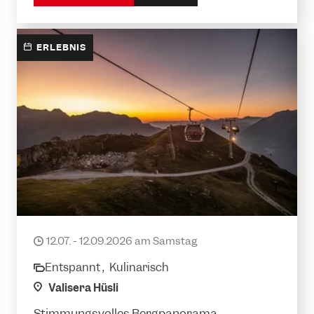
ERLEBNIS
Hüttenabend Valisera
12.07. - 12.09.2026 am Samstag
date
Entspannt ,
Kulinarisch
category
location
Valisera Hüsli
Stimmungsvolles Bergpanorama