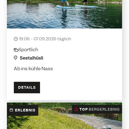
Stand-Up-Paddling
19.06. - 07.09.2026 täglich
date
Sportlich
category
location
Seetalhüsli
Ab ins kühle Nass
DETAILS
TOP
BERGERLEBNIS
ERLEBNIS