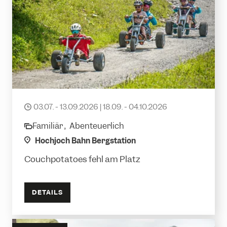
Mountaincarts
03.07. - 13.09.2026 | 18.09. - 04.10.2026
date
Familiär ,
Abenteuerlich
category
location
Hochjoch Bahn Bergstation
Couchpotatoes fehl am Platz
DETAILS