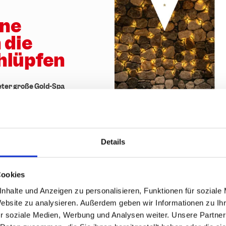
ine
 die
hlüpfen
ter große Gold-Spa
der modernen
n Kräfte fordern und
d Spa zur Entspannung
assagen runden den
mbination aus
Details
Cookies
nhalte und Anzeigen zu personalisieren, Funktionen für soziale
Website zu analysieren. Außerdem geben wir Informationen zu I
r soziale Medien, Werbung und Analysen weiter. Unsere Partner