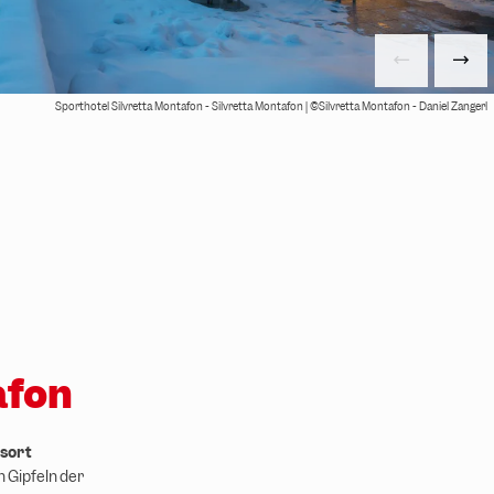
Sporthotel Silvretta Montafon - Silvretta Montafon | ©Silvretta Montafon - Daniel Zangerl
afon
sort
 Gipfeln der