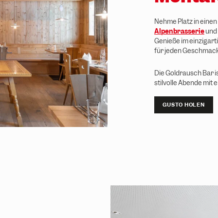
Nehme Platz in eine
Alpenbrasserie
und 
Genieße im einzigarti
für jeden Geschmack
Die Goldrausch Bar i
stilvolle Abende mit
GUSTO HOLEN