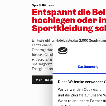
Spa & Fitness
Entspannt die Be
hochlegen oder in
Sportkleidung sc
Ein Highlight für Hotelgäste: das
2.000 Quadratme
samt Behandlungen und Massagen. Beim Nutzen 
Fitnessgeräte kannst du täglich deine körperliche
fördern. Gleichzeitig laden die Ruheoasen im Gol
ein. Sorgfältig ausgewählte Anwendungen und M
Spa-Tag perfekt ab. Dich erwartet die perfekte Ko
Zustimmung
Energietanken und sportlichem Auspowern.
MEHR INFOS
Diese Webseite verwendet 
Wir verwenden Cookies, um I
und die Zugriffe auf unsere 
Website an unsere Partner fü