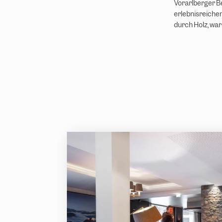
Vorarlberger B
erlebnisreiche
durch Holz, war