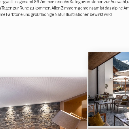
ergwelt. Insgesamt 86 Zimmer in sechs Kategorien stehen zur Auswahl, 
n Tagen zur Ruhe zu kommen. Allen Zimmern gemeinsam ist das alpine Am
me Farbtöne und großflächige Naturillustrationen bewirkt wird.