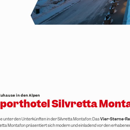
Zuhause in den Alpen
porthotel Silvretta Mont
e unter den Unterkünften in der Silvretta Montafon: Das
Vier-Sterne-Re
retta Montafon präsentiert sich modern und einladend vor den erhabenen