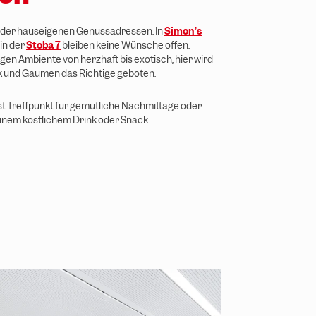
n der hauseigenen Genussadressen. In
Simon’s
in der
Stoba 7
bleiben keine Wünsche offen.
gen Ambiente von herzhaft bis exotisch, hier wird
 und Gaumen das Richtige geboten.
st Treffpunkt für gemütliche Nachmittage oder
 einem köstlichem Drink oder Snack.