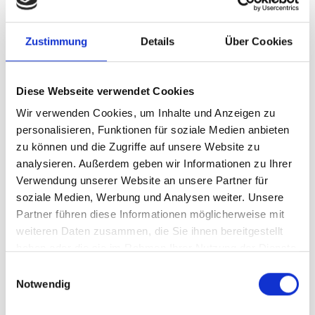
Mit dem Erhalt des Umweltzeichens reiht sich das
Montafon in einen kleinen, aber wachsenden Kreis
nachhaltiger Tourismusregionen in Österreich ein – als
Zustimmung
Details
Über Cookies
erste zertifizierte Destination Vorarlbergs und sechste
im ganzen Land.
Diese Webseite verwendet Cookies
Wir verwenden Cookies, um Inhalte und Anzeigen zu
Ein starkes Netzwerk für
personalisieren, Funktionen für soziale Medien anbieten
nachhaltigen Tourismus
zu können und die Zugriffe auf unsere Website zu
analysieren. Außerdem geben wir Informationen zu Ihrer
Der gesamte Prozess wurde vom
PIZ Montafon
Verwendung unserer Website an unsere Partner für
organisiert und federführend umgesetzt. Das Team
soziale Medien, Werbung und Analysen weiter. Unsere
setzte sich mit großem Engagement dafür ein, sowohl die
Partner führen diese Informationen möglicherweise mit
verpflichtenden als auch die empfohlenen Kriterien zu
weiteren Daten zusammen, die Sie ihnen bereitgestellt
erfüllen – eine beachtliche Leistung, die ohne die enge
haben oder die sie im Rahmen Ihrer Nutzung der Dienste
Zusammenarbeit mit zahlreichen Partner:innen nicht
gesammelt haben.
E
möglich gewesen wäre.
Notwendig
i
n
Zu den zentralen Anforderungen gehören unter anderem: