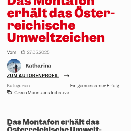
Das Montafon
Erlebniswelten
Partnerhotels
erhält das Öster­
Trailrunning
Gruppenevents & Veranstaltungen
reichische
Ski & Snowboard
Karriere
Umwelt­zeichen
Rodeln
Winterwandern
Vom
27.05.2025
date
Katharina
ZUM AUTORENPROFIL
Kategorien
Ein gemeinsamer Erfolg
Green Mountains Initiative
Das Montafon erhält das
Öster­reichische Umwelt­