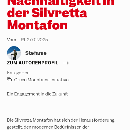
Nachhaltigkeit in
Erlebniswelten
Partnerhotels
der Silvretta
Trailrunning
Gruppenevents & Veranstaltungen
Montafon
Ski & Snowboard
Karriere
Rodeln
Vom
27.01.2025
date
Winterwandern
Stefanie
ZUM AUTORENPROFIL
Kategorien
Green Mountains Initiative
Ein Engagement in die Zukunft
Die Silvretta Montafon hat sich der Herausforderung
gestellt, den modernen Bedürfnissen der