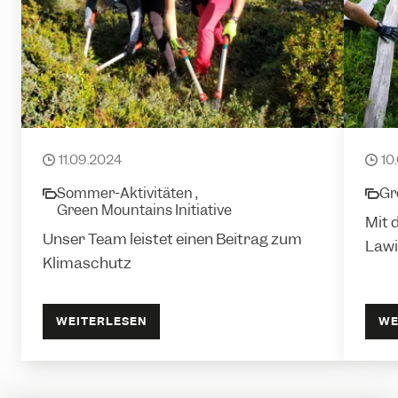
Lebensräume für Raufußhühner
Gemei
11.09.2024
10
date
date
Sommer-Aktivitäten ,
Gr
category
cate
Green Mountains Initiative
Mit 
Unser Team leistet einen Beitrag zum
Lawi
Klimaschutz
WEITERLESEN
WE