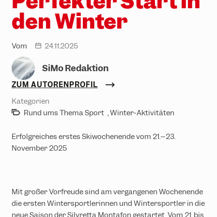
Perfekter Start in
Erlebniswelten
Partnerhotels
den Winter
Trailrunning
Gruppenevents & Veranstaltungen
Ski & Snowboard
Karriere
Vom
24.11.2025
date
Rodeln
SiMo Redaktion
Winterwandern
ZUM AUTORENPROFIL
Kategorien
Rund ums Thema Sport
, Winter-Aktivitäten
Erfolgreiches erstes Skiwochenende vom 21.–23.
November 2025
Mit großer Vorfreude sind am vergangenen Wochenende
die ersten Wintersportlerinnen und Wintersportler in die
neue Saison der Silvretta Montafon gestartet. Vom 21. bis