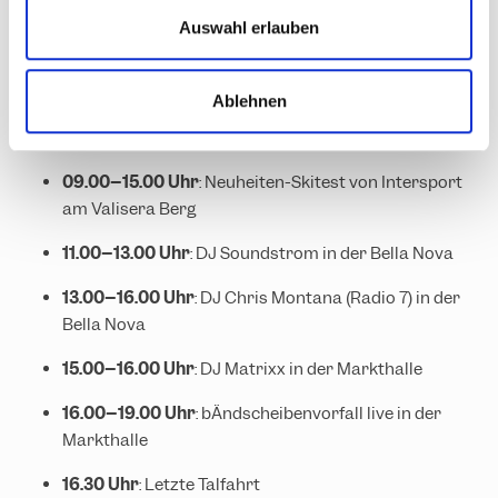
Programm:
s
Auswahl erlauben
w
29. November – Silvretta Montafon
a
Ablehnen
h
l
08.30 Uhr
: Erste Bergfahrt mit der
Valisera Bahn
09.00–15.00 Uhr
: Neuheiten-Skitest von
Intersport
am Valisera Berg
11.00–13.00 Uhr
:
DJ Soundstrom
in der Bella Nova
13.00–16.00 Uhr
:
DJ Chris Montana
(Radio 7) in der
Bella Nova
15.00–16.00 Uhr
:
DJ Matrixx
in der Markthalle
16.00–19.00 Uhr
:
bÄndscheibenvorfall
live in der
Markthalle
16.30 Uhr
: Letzte Talfahrt