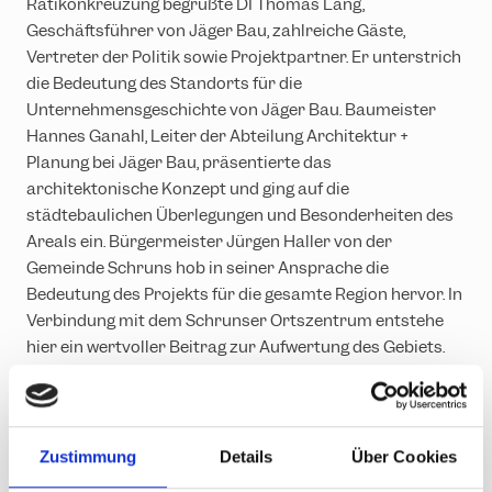
Rätikonkreuzung begrüßte DI Thomas Lang,
Geschäftsführer von Jäger Bau, zahlreiche Gäste,
Vertreter der Politik sowie Projektpartner. Er unterstrich
die Bedeutung des Standorts für die
Unternehmensgeschichte von Jäger Bau. Baumeister
Hannes Ganahl, Leiter der Abteilung Architektur +
Planung bei Jäger Bau, präsentierte das
architektonische Konzept und ging auf die
städtebaulichen Überlegungen und Besonderheiten des
Areals ein. Bürgermeister Jürgen Haller von der
Gemeinde Schruns hob in seiner Ansprache die
Bedeutung des Projekts für die gesamte Region hervor. In
Verbindung mit dem Schrunser Ortszentrum entstehe
hier ein wertvoller Beitrag zur Aufwertung des Gebiets.
Abschließend
betonte Landesstatthalter Ing. Christof
Bitschi die Umsetzung des Projekts in kurzer Zeit sowie
die gute Zusammenarbeit aller Beteiligten mit den
Behörden. „Es ist ein starkes Zeichen, wenn in Vorarlberg
Zustimmung
Details
Über Cookies
investiert wird – insbesondere durch Unternehmen, die