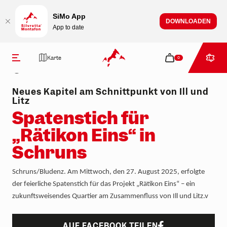
Table Of Content
Spatenstich für „Rätikon Eins“ in Schruns
Wie können wir dir helfen?
Bleib auf dem Laufenden
zum Inhalt springen
Inhaltsübersicht
zur Navigation springen
SiMo App
DOWNLOADEN
App to date
Presse
Spatenstich für „Rätikon Eins“ in Schruns
Karte
0
Mittwoch, 27. August 2025
Neues Kapitel am Schnittpunkt von Ill und
Litz
Spatenstich für
„Rätikon Eins“ in
Schruns
Tickets
Aktivitäten
Events & Erlebnisse
Kulinarik
Info & Service
Sommer
Wandern
Alle Events
Berghütten
Geöffnete Anlagen
Schruns/Bludenz.
Am Mittwoch, den 27. August 2025, erfolgte
der feierliche Spatenstich für das Projekt „Rätikon Eins“ – ein
Winter
Biken
Alle Bergerlebnisse
Kulinarik im Tal
Öffnungszeiten
zukunftsweisendes Quartier am Zusammenfluss von Ill und Litz.v
Klettern
Après-Ski
Über uns
AUF FACEBOOK TEILEN