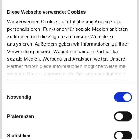
tief in der Region verwurzelt sind“, so Bitschi. Der neu
geführte Radweg sei zudem ein wichtiger Lückenschluss
Diese Webseite verwendet Cookies
für das Montafon und das Projekt bringe auch eine
Wir verwenden Cookies, um Inhalte und Anzeigen zu
spürbare verkehrstechnische Verbesserung mit sich.
personalisieren, Funktionen für soziale Medien anbieten
zu können und die Zugriffe auf unsere Website zu
Quartiergestaltung mit architektonischem Feingefühl
analysieren. Außerdem geben wir Informationen zu Ihrer
Verwendung unserer Website an unsere Partner für
Am Ill-Litz-Spitz entsteht mit „Rätikon Eins“ ein
soziale Medien, Werbung und Analysen weiter. Unsere
vielseitiges Quartier zum Leben, Wohnen und Arbeiten.
Partner führen diese Informationen möglicherweise mit
Insgesamt umfasst das Projekt 89 Nutzungseinheiten:
weiteren Daten zusammen, die Sie ihnen bereitgestellt
Neben 21 Eigentumswohnungen und acht
haben oder die sie im Rahmen Ihrer Nutzung der Dienste
Gewerbeeinheiten werden 60 Mikro-Appartements für
gesammelt haben.
E
Mitarbeiter:innen der Silvretta Montafon realisiert. Die
Notwendig
i
gestaffelten Baukörper orientieren sich an den örtlichen
n
Gegebenheiten und erhalten durch eine vorgelagerte
w
Präferenzen
Holzlamellenfassade eine strukturierte, lebendige
i
Anmutung – inspiriert von der früheren Nutzung des
l
Areals als Holzlagerplatz. Auch ökologisch setzt das
l
Statistiken