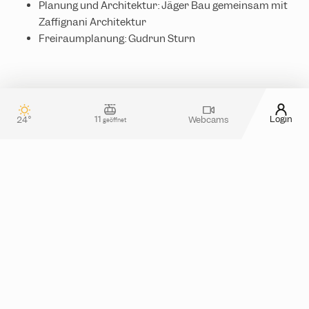
Planung und Architektur: Jäger Bau gemeinsam mit
Zaffignani Architektur
Freiraumplanung: Gudrun Sturn
11
Login
24°
Webcams
geöffnet
Kontakt & Gästeservice
Wie können wir dir helfen?
Für alle Fragen rund um deinen Aufenthalt in der
Silvretta Montafon oder die Tickets im Online-Shop nutze
bitte gerne unser
Kontaktformular
oder wirf einen Blick
in unsere
FAQ
.
Wir sind auch telefonisch von Montag bis Donnerstag
von 08.00 bis 17.00 Uhr und am Freitag von 08.00 bis
13.00 Uhr unter
+43 5557 6300
erreichbar.