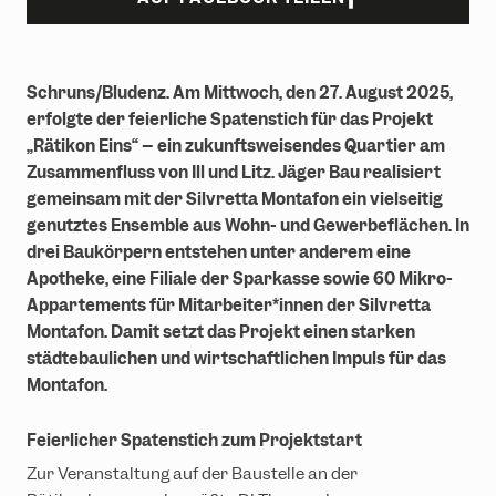
Erlebniswelten
Partnerhotels
Trailrunning
Gruppenevents & Veranstaltungen
Ski & Snowboard
Karriere
Schruns/Bludenz.
Am Mittwoch, den 27. August 2025,
erfolgte der feierliche Spatenstich für das Projekt
Rodeln
„Rätikon Eins“ – ein zukunftsweisendes Quartier am
Winterwandern
Zusammenfluss von Ill und Litz. Jäger Bau realisiert
gemeinsam mit der Silvretta Montafon ein vielseitig
genutztes Ensemble aus Wohn- und Gewerbeflächen. In
drei Baukörpern entstehen unter anderem eine
Apotheke, eine Filiale der Sparkasse sowie 60 Mikro-
Appartements für Mitarbeiter*innen der Silvretta
Montafon. Damit setzt das Projekt einen starken
städtebaulichen und wirtschaftlichen Impuls für das
Montafon.
Feierlicher Spatenstich zum Projektstart
Zur Veranstaltung auf der Baustelle an der